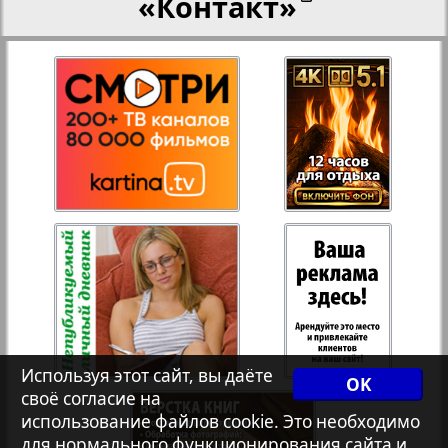
«Контакт»
27
28
Переселенческий вестник
Рейнское время
29
30
Русский вояж
31
32
Страна
Телеграф NRW
Христианская газета
Используя этот сайт, вы даёте
OK
своё согласие на
Архив необновляющихся на сайте изданий
использование файлов cookie. Это необходимо
для нормального функционирования сайта и