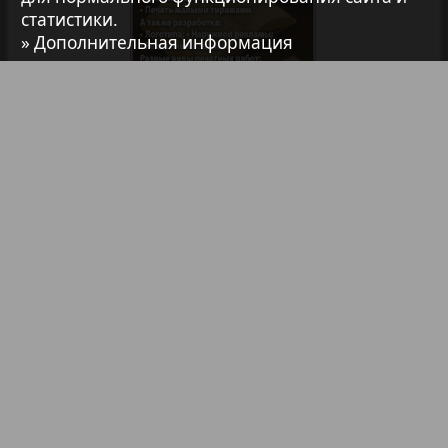
статистики.
7плюс7я
» Дополнительная информация
Авангард
АйБолит
Библиотека
Анонсы
Реклама в газетах и журналах
Акцент
Реклама на телевидении
Реклама в социальных сетях
Англия
Реклама в интернете
Подписка
Анонс
Партнеры
Наша реклама
Карта сайта
Контакт
Антенна
Правообладателям
Impressum / AGB