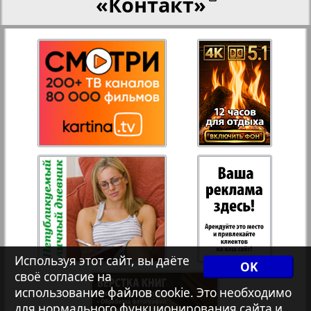
«Контакт»
27
28
Переселенческий вестник
Рейнское время
29
30
Русский вояж
31
32
Страна
Телеграф NRW
Христианская газета
Используя этот сайт, вы даёте
OK
своё согласие на
Архив необновляющихся на сайте изданий
использование файлов cookie. Это необходимо
для нормального функционирования сайта и