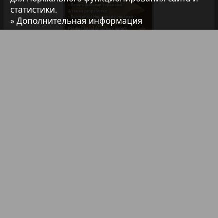
статистики.
7плюс7я
» Дополнительная информация
Авангард
АйБолит
Библиотека
Анонсы
Реклама в газетах и журналах
Акцент
Реклама на телевидении
Реклама в социальных сетях
Англия
Реклама в интернете
Подписка
Анонс
Партнеры
Наша реклама
Карта сайта
Контакт
Антенна
Правообладателям
Impressum / AGB