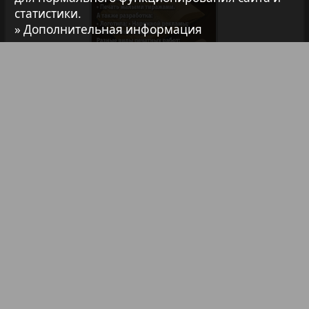
статистики.
7плюс7я
» Дополнительная информация
Авангард
АйБолит
Библиотека
Анонсы
Реклама в газетах и журналах
Акцент
Реклама на телевидении
Реклама в социальных сетях
Англия
Реклама в интернете
Подписка
Анонс
Партнеры
Наша реклама
Карта сайта
Контакт
Антенна
Правообладателям
Impressum / AGB