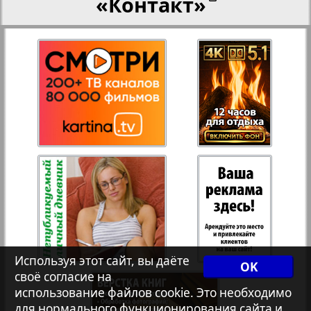
«Контакт»
27
28
Переселенческий вестник
Рейнское время
29
30
Русский вояж
31
32
Страна
Телеграф NRW
Христианская газета
Используя этот сайт, вы даёте
OK
своё согласие на
Архив необновляющихся на сайте изданий
использование файлов cookie. Это необходимо
для нормального функционирования сайта и