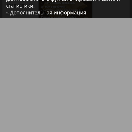
статистики.
7плюс7я
» Дополнительная информация
Авангард
АйБолит
Библиотека
Анонсы
Реклама в газетах и журналах
Акцент
Реклама на телевидении
Реклама в социальных сетях
Англия
Реклама в интернете
Подписка
Анонс
Партнеры
Наша реклама
Карта сайта
Контакт
Антенна
Правообладателям
Impressum / AGB