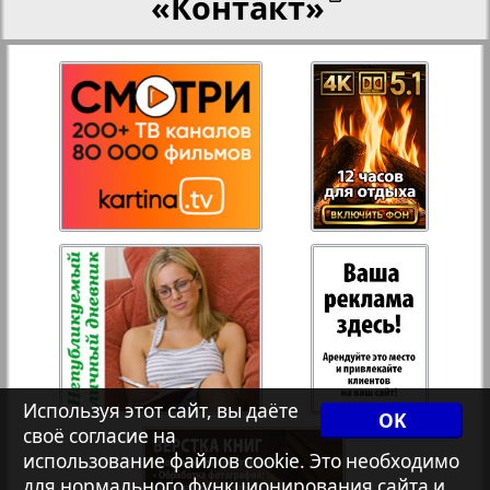
«Контакт»
27
28
Переселенческий вестник
Рейнское время
29
30
Русский вояж
31
32
Страна
Телеграф NRW
Христианская газета
Используя этот сайт, вы даёте
OK
своё согласие на
Архив необновляющихся на сайте изданий
использование файлов cookie. Это необходимо
для нормального функционирования сайта и