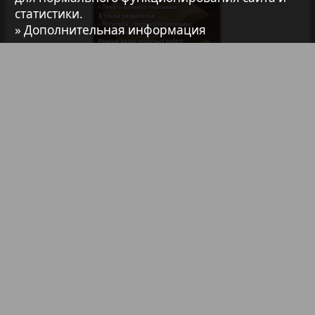
статистики.
7плюс7я
» Дополнительная информация
Авангард
АйБолит
Библиотека
Анонсы
Реклама в газетах и журналах
Акцент
Реклама на телевидении
Реклама в социальных сетях
Англия
Реклама в интернете
Подписка
Анонс
Партнеры
Наша реклама
Карта сайта
Контакт
Антенна
Правообладателям
Impressum / AGB