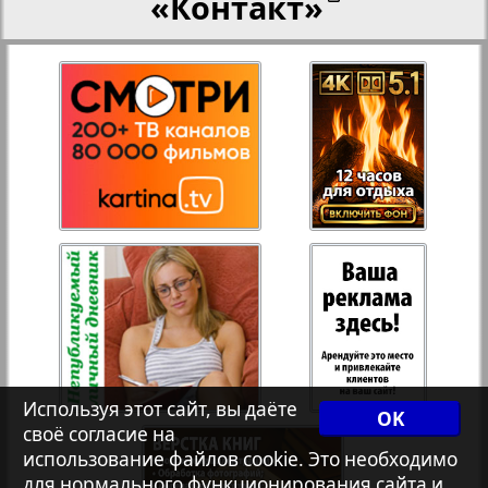
«Контакт»
27
28
Переселенческий вестник
Рейнское время
29
30
Русский вояж
31
32
Страна
Телеграф NRW
Христианская газета
Используя этот сайт, вы даёте
OK
своё согласие на
Архив необновляющихся на сайте изданий
использование файлов cookie. Это необходимо
для нормального функционирования сайта и