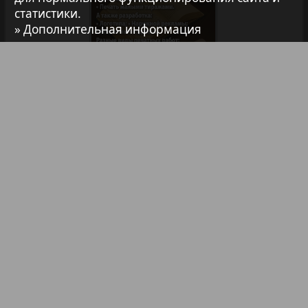
статистики.
7плюс7я
» Дополнительная информация
Авангард
АйБолит
Библиотека
Анонсы
Реклама в газетах и журналах
Акцент
Реклама на телевидении
Реклама в социальных сетях
Англия
Реклама в интернете
Подписка
Анонс
Партнеры
Наша реклама
Карта сайта
Контакт
Антенна
Правообладателям
Impressum / AGB