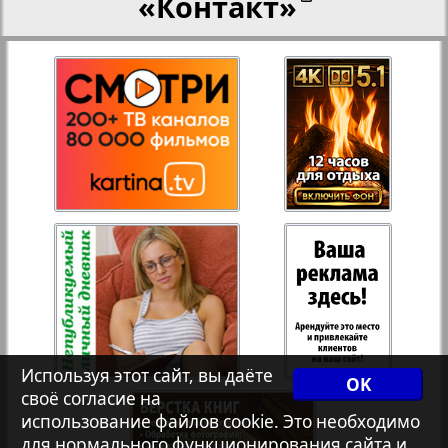
«Контакт»
27
28
Переселенческий вестник
Рейнское время
29
30
Русский вояж
31
32
Страна
Телеграф NRW
Христианская газета
Используя этот сайт, вы даёте
OK
своё согласие на
Архив необновляющихся на сайте изданий
использование файлов cookie. Это необходимо
для нормального функционирования сайта и