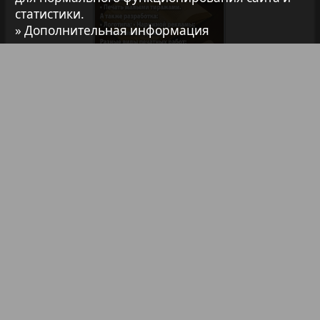
статистики.
7плюс7я
» Дополнительная информация
Авангард
АйБолит
Библиотека
Анонсы
Реклама в газетах и журналах
Акцент
Реклама на телевидении
Реклама в социальных сетях
Англия
Реклама в интернете
Подписка
Анонс
Партнеры
Наша реклама
Карта сайта
Контакт
Антенна
Правообладателям
Impressum / AGB