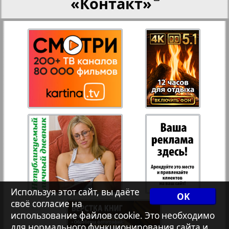
«Контакт»
27
28
Переселенческий вестник
Рейнское время
29
30
Русский вояж
31
32
Страна
Телеграф NRW
Христианская газета
Используя этот сайт, вы даёте
OK
своё согласие на
Архив необновляющихся на сайте изданий
использование файлов cookie. Это необходимо
для нормального функционирования сайта и