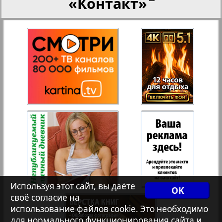
«Контакт»
27
28
Переселенческий вестник
Рейнское время
29
30
Русский вояж
31
32
Страна
Телеграф NRW
Христианская газета
Используя этот сайт, вы даёте
OK
своё согласие на
Архив необновляющихся на сайте изданий
использование файлов cookie. Это необходимо
для нормального функционирования сайта и