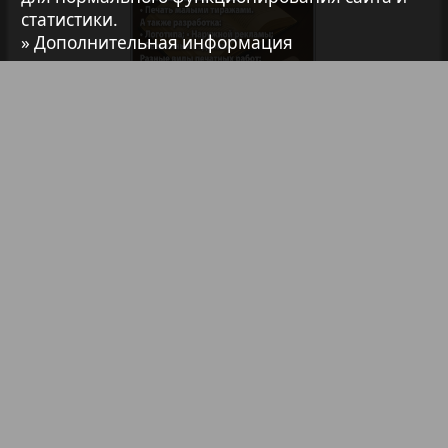
статистики.
7плюс7я
» Дополнительная информация
Авангард
АйБолит
Библиотека
Анонсы
Реклама в газетах и журналах
Акцент
Реклама на телевидении
Реклама в социальных сетях
Англия
Реклама в интернете
Подписка
Анонс
Партнеры
Наша реклама
Карта сайта
Контакт
Антенна
Правообладателям
Impressum / AGB