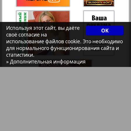
7плюс7я
Авангард
Используя этот сайт, вы даёте
OK
своё согласие на
использование файлов cookie. Это необходимо
АйБолит
для нормального функционирования сайта и
статистики.
» Дополнительная информация
Акцент
Англия
Анонс
Антенна
Библиотека
Анонсы