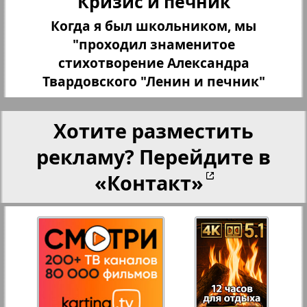
Кризис и печник
27
28
Переселенческий вестник
Когда я был школьником, мы
"проходил знаменитое
Рейнское время
стихотворение Александра
29
30
Твардовского "Ленин и печник"
Русский вояж
31
32
Хотите разместить
Страна
рекламу? Перейдите в
«Контакт»
Телеграф NRW
Христианская газета
Архив необновляющихся на сайте изданий