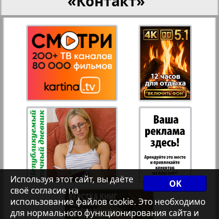
«Контакт»
27
28
Переселенческий вестник
Рейнское время
29
30
Русский вояж
31
32
Страна
Телеграф NRW
Христианская газета
Используя этот сайт, вы даёте
OK
своё согласие на
Архив необновляющихся на сайте изданий
использование файлов cookie. Это необходимо
для нормального функционирования сайта и