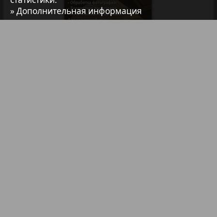
» Дополнительная информация
37
38
7плюс7я
Авангард
39
40
Библиотека
Анонсы
АйБолит
Реклама в газетах и журналах
Акцент
Реклама на телевидении
Реклама в социальных сетях
Англия
Реклама в интернете
Подписка
Анонс
Партнеры
Наша реклама
Карта сайта
Контакт
Антенна