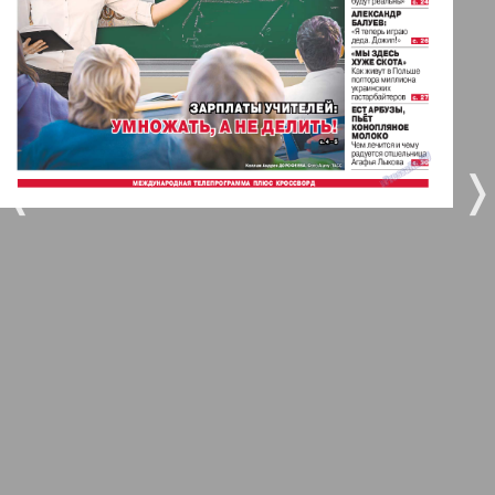
5
6
Город 511
МК-Германия планета мнений
7
8
35
42
❬
❭
МК-Германия
9
10
Мост
11
12
MIX-Markt Zeitung
Наше время
13
14
Новые Земляки
25
29