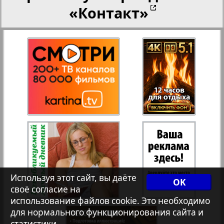
«Контакт»
Переселенческий вестник
27
28
8
13
Рейнское время
29
30
Русский вояж
Страна
31
32
Телеграф NRW
33
34
Используя этот сайт, вы даёте
Христианская газета
OK
своё согласие на
3
35
36
использование файлов cookie. Это необходимо
для нормального функционирования сайта и
Архив необновляющихся на сайте изданий
статистики.