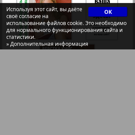
Используя этот сайт, вы даёте
OK
7плюс7я
своё согласие на
использование файлов cookie. Это необходимо
для нормального функционирования сайта и
Авангард
статистики.
» Дополнительная информация
АйБолит
Акцент
Англия
Библиотека
Анонсы
Анонс
Реклама в газетах и журналах
Антенна
Реклама на телевидении