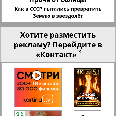
Как в СССР пытались превратить
Переселенческий вестник
Землю в звездолёт
27
28
10
13
Рейнское время
Хотите разместить
29
30
рекламу? Перейдите в
Русский вояж
«Контакт»
Страна
31
32
Телеграф NRW
Христианская газета
Архив необновляющихся на сайте изданий