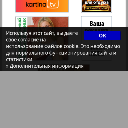
Христианская газета
35
36
186
187
Архив необновляющихся на сайте изданий
Используя этот сайт, вы даёте
37
38
OK
своё согласие на
7плюс7я
использование файлов cookie. Это необходимо
для нормального функционирования сайта и
39
40
статистики.
Авангард
» Дополнительная информация
АйБолит
Акцент
Англия
Библиотека
Анонсы