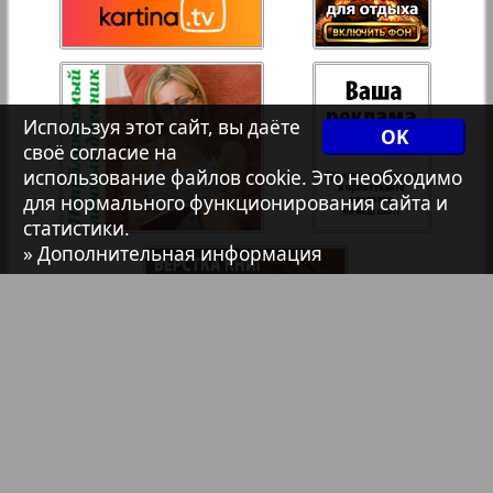
Христианская газета
35
36
162
163
Архив необновляющихся на сайте изданий
Используя этот сайт, вы даёте
37
38
OK
своё согласие на
7плюс7я
использование файлов cookie. Это необходимо
для нормального функционирования сайта и
39
40
статистики.
Авангард
» Дополнительная информация
АйБолит
Акцент
Англия
Библиотека
Анонсы