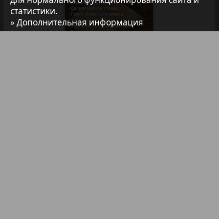
Архив необновляющихся на сайте изданий
статистики.
2
1
» Дополнительная информация
7плюс7я
Авангард
Библиотека
Анонсы
АйБолит
Реклама в газетах и журналах
Реклама на телевидении
Акцент
Реклама в социальных сетях
Англия
Реклама в интернете
Подписка
Партнеры
Наша реклама
Анонс
Карта сайта
Контакт