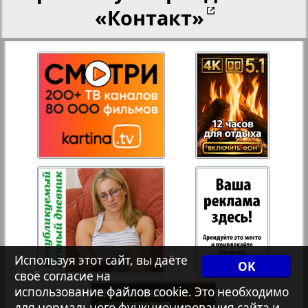
«Контакт»
27
28
Переселенческий вестник
Рейнское время
29
30
Русский вояж
3
4
31
32
Страна
Телеграф NRW
Христианская газета
Используя этот сайт, вы даёте
OK
своё согласие на
использование файлов cookie. Это необходимо
для нормального функционирования сайта и