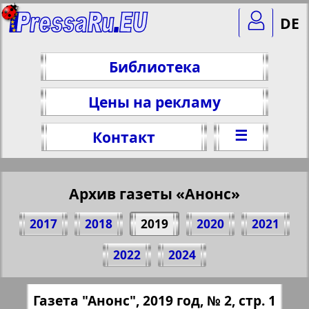
DE
Библиотека
Цены на рекламу
☰
Контакт
Архив газеты «Анонс»
2017
2018
2019
2020
2021
Поделитесь 1 стр. газеты "Анонс", № 2,
2022
2024
2019 г.
(Нажмите, чтобы скопировать ссылку)
✖
Газета "Анонс", 2019 год, № 2, стр. 1
Все номера газеты "Анонс" за 2019