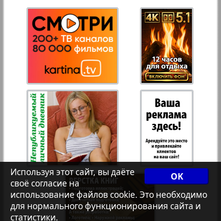
27
28
Переселенческий вестник
Рейнское время
29
30
Русский вояж
31
32
Страна
33
34
Телеграф NRW
Христианская газета
35
36
Используя этот сайт, вы даёте
OK
своё согласие на
использование файлов cookie. Это необходимо
Архив необновляющихся на сайте изданий
для нормального функционирования сайта и
статистики.