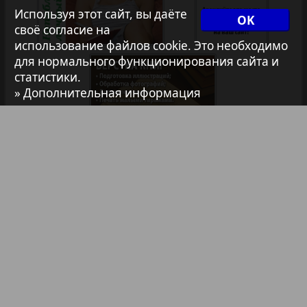
35
36
Используя этот сайт, вы даёте
OK
своё согласие на
Архив необновляющихся на сайте изданий
1
2
использование файлов cookie. Это необходимо
для нормального функционирования сайта и
37
38
статистики.
7плюс7я
» Дополнительная информация
Авангард
39
40
АйБолит
41
42
Библиотека
Анонсы
Акцент
Реклама в газетах и журналах
43
44
Англия
Реклама на телевидении
Реклама в социальных сетях
Анонс
45
46