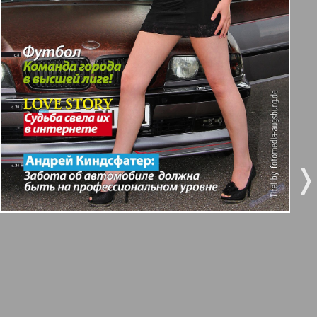
3
4
Все pro все
5
6
Город 511
МК-Германия планета мнений
7
8
10
9
МК-Германия
❬
❭
9
10
Мост
11
12
MIX-Markt Zeitung
Наше время
13
14