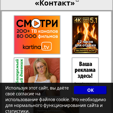
«Контакт»
27
28
Переселенческий вестник
12
17
Рейнское время
29
30
Русский вояж
31
32
Страна
33
34
Телеграф NRW
3
8
Используя этот сайт, вы даёте
OK
своё согласие на
Христианская газета
35
36
использование файлов cookie. Это необходимо
для нормального функционирования сайта и
статистики.