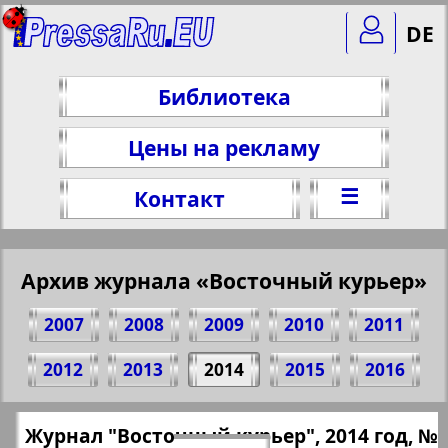
DE
Библиотека
Цены на рекламу
☰
Контакт
Архив журнала «Восточный курьер»
2007
2008
2009
2010
2011
Поделитесь 27 стр. журнала
2012
2013
2014
2015
2016
"Восточный курьер", № 9, 2014 г.
(Нажмите, чтобы скопировать ссылку)
✖
Журнал "Восточный курьер", 2014 год, №
Все номера журнала "Восточный