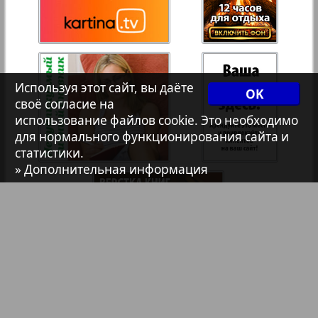
1
2
Архив необновляющихся на сайте изданий
7плюс7я
Используя этот сайт, вы даёте
OK
Авангард
своё согласие на
использование файлов cookie. Это необходимо
для нормального функционирования сайта и
АйБолит
статистики.
» Дополнительная информация
Акцент
Англия
Анонс