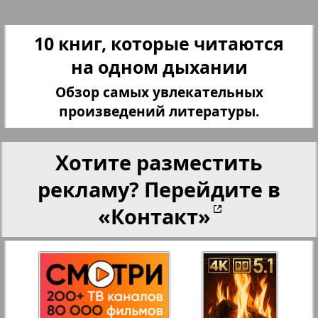
27
28
10 книг, которые читаются
Переселенческий вестник
на одном дыхании
Рейнское время
Обзор самых увлекательных
29
30
произведений литературы.
3
4
Русский вояж
Хотите разместить
31
32
Страна
рекламу? Перейдите в
«Контакт»
33
34
Телеграф NRW
Христианская газета
35
36