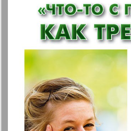
❬
Вюртембе
6
7
МК-Германия
МК-Герма
планета мнений
13
Новые Земляки
nord.Aktue
Panorama-mir
Партнер
2
19
1
25
Русский вояж
С
31
Архив необновляющихся на сайте изданий