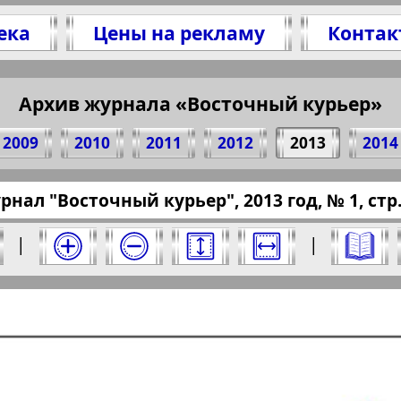
ека
Цены на рекламу
Контак
сь 20 стр. журнала "Восточный курьер", № 1,
(Нажмите, чтобы скопировать ссылку)
Архив журнала «Восточный курьер»
2009
2010
2011
2012
2013
2014
ressaru.eu/?pub=wostochn-kurjer&god=2013&nom
рнал "Восточный курьер", 2013 год, № 1, стр.
ер" за 2013 год. Выберите номер и нажмите
|
|
Отправить
ый курьер". Номер: 1, 2013 год. Выберите 
Берлинский
Все pro
2
3
4