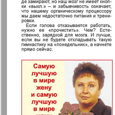
Германия плюс
Давай
Домашний
Домашни
кулинар
ресторан
Европа экспресс
Европейс
меридиан
Закон и люди
Зарубежн
записки
Известия BW
Изюм
Кенгуру
Клан