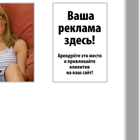
-север
Парус
ий
PRO Women
с
Europe
а-West
Регион
ы здоровья
Heimat-Родина
Русское слово
ария