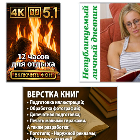
Отдыхай-Купи-
Партнер
продай
Пражский
Пражск
телеграф
экспрес
üd-West
Районка-Nord-Ost-
Районк
Bremen
Рейнская газета
Рецепт
зета
Русская Мысль
Русская
Швейц