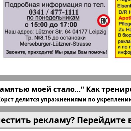
плюс!
Kulinar TV
Kurorte 
анкфурт
М-City
Маяк П
ия
Мост-Израиль
Мюнхен
Наша Газета
Наша Г
памятью моей стало..." Как трени
Италия
Ирланд
Корст делится упражнениями по укреплени
 газета
Новая Wолна
Норд
местить рекламу? Перейдите 