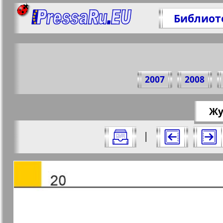
Библиот
Поделите
2007
2008
https://p
Жу
Все номера журнала "Восточный курь
|
Актуальные газеты и журналы
Страницы журнала "Восточн
Апельсин
Баден-
1