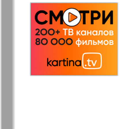
Остров там и тут
Ost-West
Panorama
Переселенец
Подруга
Районка-Nord-Ost-
Районка-S
Bremen-NRW
Редакция Берлин
Редакция
Германия
Рубеж
Русская Га