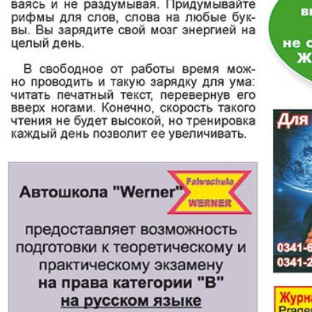
Диалог
Diploma
й
Дублин
Еврейск
инфоцентр
кий
ExPress
Жасми
ые
Здоровье
Игуана
iDEAL
Карьер
КП в Европе
КП Исп