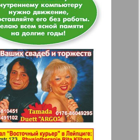
t
Дом и семья
ая газета
Еврейская
панорама
н
Жизнь женщины
Идеальная фирма
а
Катюша
ания
Крот в Германии