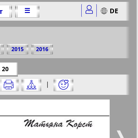
☰
DE
т
 2013 г.
2015
2016
er=1&str=20
✖
 20
 на него:
|
✖
✖
✖
страницу и нажмите на нее:
 все
Город 511
5
6