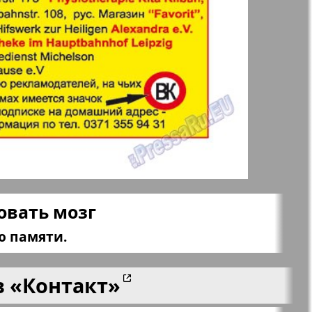
aktuell
LDK по-русски
ортугалии
Мила
-сити
My City Frankfurt
am Main
азета
Наша марка
ровать мозг
ия
ю памяти.
Объектив EU
в
«Контакт»