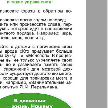
Англия
Аугсбург-сити
 парк
Будь здоров
-info
Вечерняя газета
.cz
Wadim