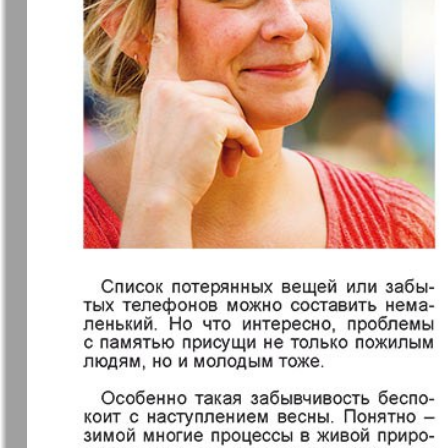
7плюс7я
Авангард
Анонс
Антенна
Афиша Augsburg
Бизнес
Ваша газета
Версия
Вечное
Восточная
сокровище
Германия