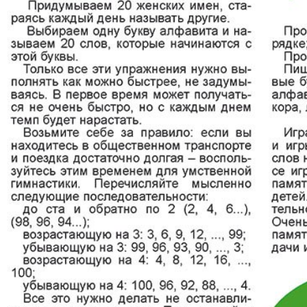
АйБолит
Акцент
Аргументы и
Артек
факты Европа
Бизнес мир
Бизнес
Вести
Вестник
Восточный
Vizainfo
курьер