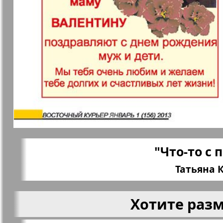
Кругозор
Кругозор 
Le Voyageur
Life in Фр
Мир отдыха и
МК Испан
здоровья
Наш Иерусалим
Наш мир
"Что-то с 
Татьяна 
Наше Турбюро
Нескучная
Хотите раз