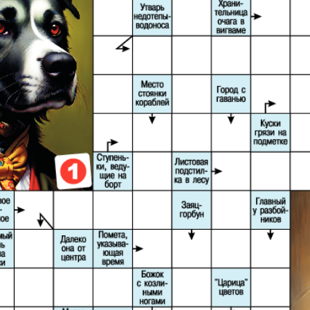
Диалог
Diploma
й
Дублин
Еврейск
инфоцентр
кий
ExPress
Жасми
ые
Здоровье
Игуана
iDEAL
Карьер