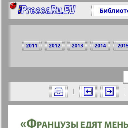
Библиот
Поде
2011
2012
2013
2014
201
https://
Все номера газеты "Все pro все" за 
|
|
Актуальные газеты и журналы
Страницы газеты "Все p