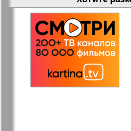
Остров там и тут
Ost-West
Panorama
Переселенец
Подруга
Районка-Nord-Ost-
Районка-S
Bremen-NRW
Редакция Берлин
Редакция
Германия
Рубеж
Русская Га