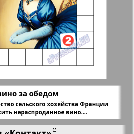
ания
Крот в Германии
aktuell
LDK по-русски
ортугалии
Мила
-сити
My City Frankfurt
am Main
вино за обедом
азета
Наша марка
ство сельского хозяйства Франции
ия
ть нераспроданное вино....
Объектив EU
в
«Контакт»