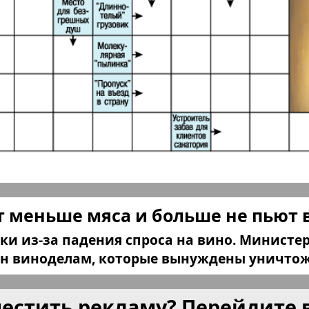
КП в Европе
КП Исп
плюс!
Kulinar TV
Kurorte 
анкфурт
М-City
Маяк П
ия
Мост-Израиль
Мюнхен
 меньше мяса и больше не пьют 
Наша Газета
Наша Г
и из-за падения спроса на вино. Министер
Италия
Ирланд
лн виноделам, которые вынуждены уничтожи
 газета
Новая Wолна
Норд
местить рекламу? Перейдите 