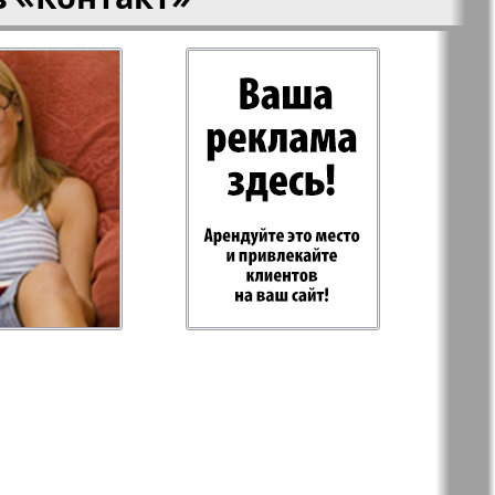
-север
Парус
ий
PRO Women
с
Europe
а-West
Регион
ы здоровья
Heimat-Родина
Русское слово