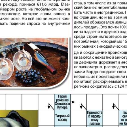
АйБолит
Акцент
Аргументы и
Артек
факты Европа
Бизнес мир
Бизнес
Вести
Вестник
Восточный
Vizainfo
курьер