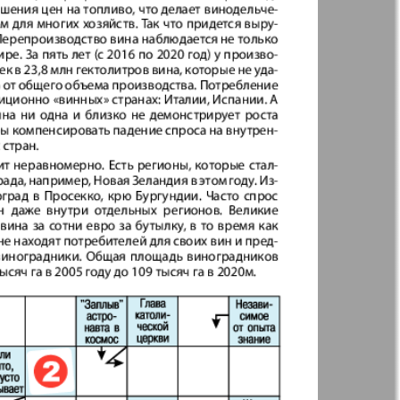
Англия
Аугсбург-сити
 парк
Будь здоров
-info
Вечерняя газета
.cz
Wadim