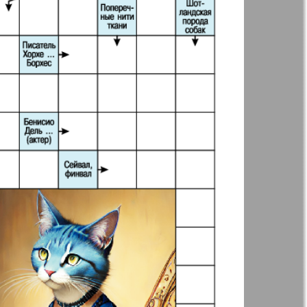
t
Дом и семья
ая газета
Еврейская
панорама
н
Жизнь женщины
Идеальная фирма
а
Катюша