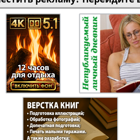
Отдыхай-Купи-
Партнер
продай
Пражский
Пражск
телеграф
экспрес
üd-West
Районка-Nord-Ost-
Районк
Bremen
Рейнская газета
Рецепт
зета
Русская Мысль
Русская