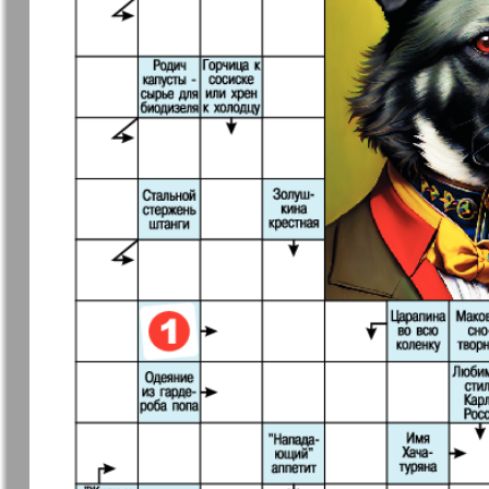
Германия плюс
Давай
Домашний
Домашни
кулинар
ресторан
Европа экспресс
Европейс
меридиан
Закон и люди
Зарубежн
записки
Известия BW
Изюм