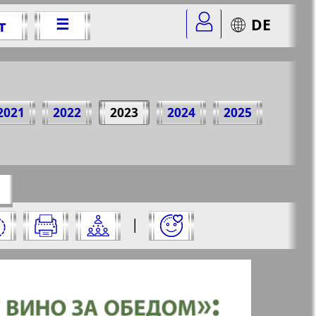
☰
DE
т
3 г.
2021
2022
2023
2024
2025
143&str=3
✖
|
✖
✖
✖
аницу и нажмите на нее: