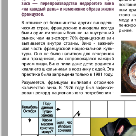
Архив необновляющихся на сайте изданий
7плюс7я
Авангард
Анонс
Антенна
Афиша Augsburg
Бизнес
Ваша газета
Версия
Вечное
Восточная
сокровище
Германия