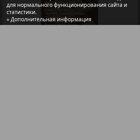
для нормального функционирования сайта и
7плюс7я
статистики.
» Дополнительная информация
Авангард
АйБолит
Библиотека
Анонсы
Реклама в газетах и журналах
Акцент
Реклама на телевидении
Англия
Реклама в социальных сетях
Реклама в интернете
Подписка
Анонс
Партнеры
Наша реклама
Антенна
Карта сайта
Контакт