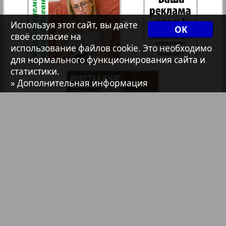
Христианская газета
35
36
Используя этот сайт, вы даёте
OK
1
2
своё согласие на
Архив необновляющихся на сайте изданий
использование файлов cookie. Это необходимо
37
38
для нормального функционирования сайта и
статистики.
7плюс7я
» Дополнительная информация
39
40
Авангард
41
42
АйБолит
Акцент
Библиотека
Анонсы
43
44
Реклама в газетах и журналах
Англия
Реклама на телевидении