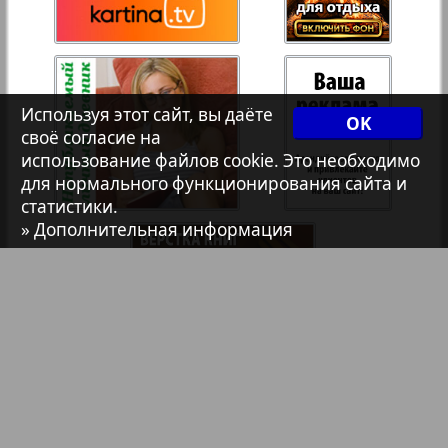
Христианская газета
35
36
Архив необновляющихся на сайте изданий
Используя этот сайт, вы даёте
37
38
OK
своё согласие на
7плюс7я
использование файлов cookie. Это необходимо
для нормального функционирования сайта и
39
40
статистики.
Авангард
» Дополнительная информация
41
42
АйБолит
Акцент
43
44
Англия
Библиотека
Анонсы