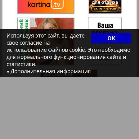
Христианская газета
35
36
Архив необновляющихся на сайте изданий
Используя этот сайт, вы даёте
37
38
OK
своё согласие на
7плюс7я
использование файлов cookie. Это необходимо
для нормального функционирования сайта и
39
40
статистики.
Авангард
» Дополнительная информация
41
42
АйБолит
Акцент
43
44
Англия
Библиотека
Анонсы