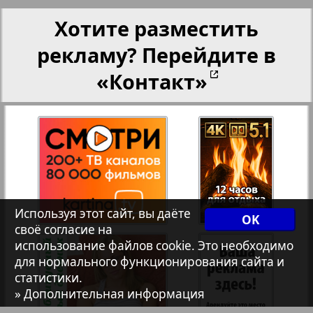
Христианская газета
35
36
Хотите разместить
рекламу? Перейдите в
Архив необновляющихся на сайте изданий
«Контакт»
37
38
7плюс7я
39
40
Авангард
41
42
АйБолит
Используя этот сайт, вы даёте
OK
своё согласие на
Акцент
использование файлов cookie. Это необходимо
43
44
для нормального функционирования сайта и
статистики.
Англия
» Дополнительная информация