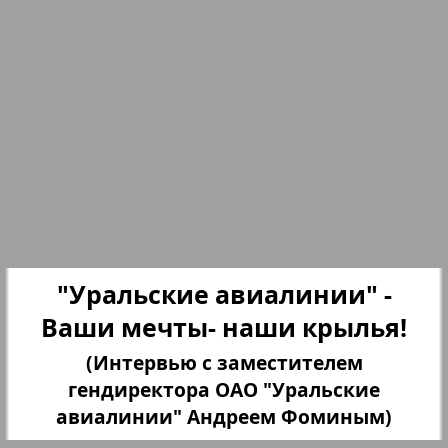
Партнер
25
26
Партнер-NRW
27
28
Переселенческий вестник
Рейнское время
29
30
Русский вояж
"Уральские авиалинии" -
31
32
Ваши мечты- наши крылья!
Страна
(Интервью с заместителем
гендиректора ОАО "Уральские
33
34
Телеграф NRW
авиалинии" Андреем Фоминым)