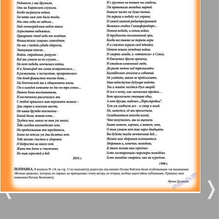
Берлинский телеграф
3
4
Все pro все
5
6
Город 511
МК-Германия планета мнений
7
8
121
122
МК-Германия
9
10
Мост
❬
❭
11
12
MIX-Markt Zeitung