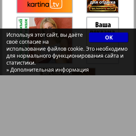
Христианская газета
35
36
114
Архив необновляющихся на сайте изданий
Используя этот сайт, вы даёте
OK
своё согласие на
7плюс7я
использование файлов cookie. Это необходимо
для нормального функционирования сайта и
статистики.
Авангард
» Дополнительная информация
АйБолит
Акцент
Англия
Библиотека
Анонсы