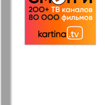
Остров там и тут
Ost-West
Panorama
Переселенец
Подруга
Районка-Nord-Ost-
Районка-S
Bremen-NRW
Редакция Берлин
Редакция
Германия
Рубеж
Русская Га