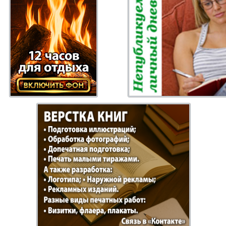
Отдыхай-Купи-
Партнер
продай
Пражский
Пражск
телеграф
экспрес
üd-West
Районка-Nord-Ost-
Районк
Bremen
Рейнская газета
Рецепт
зета
Русская Мысль
Русская