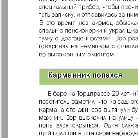
Германия плюс
Давай
Домашний
Домашни
кулинар
ресторан
Европа экспресс
Европейс
меридиан
Закон и люди
Зарубежн
записки
Известия BW
Изюм