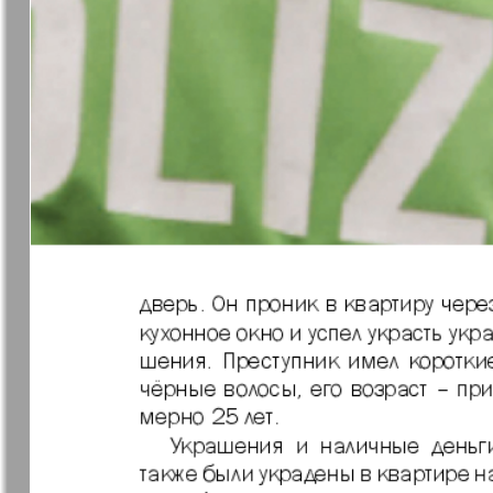
❬
Апельсин
Баден-
1
Вюртембе
52
7
МК-Германия
МК-Герма
планета мнений
13
Новые Земляки
nord.Aktue
Panorama-mir
Партнер
19
47
25
Русский вояж
С