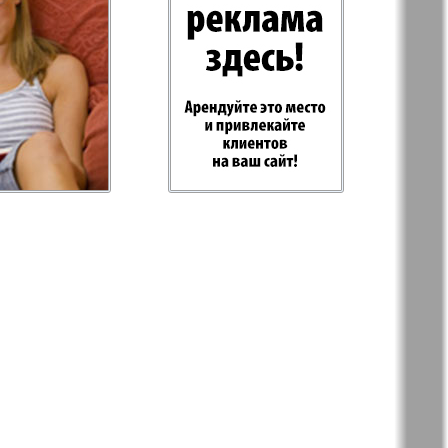
-север
Парус
ий
PRO Women
с
Europe
а-West
Регион
ы здоровья
Heimat-Родина
Русское слово