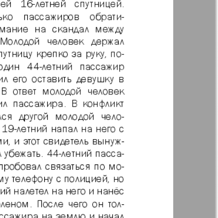
Англия
Аугсбург-сити
 парк
Будь здоров
-info
Вечерняя газета
.cz
Wadim