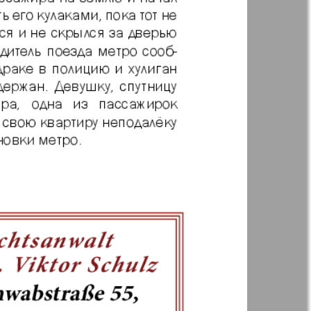
t
Дом и семья
ая газета
Еврейская
панорама
н
Жизнь женщины
Идеальная фирма
а
Катюша