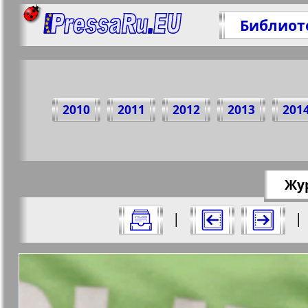
Библиот
Поделите
2010
2011
2012
2013
201
https://pr
Жур
Все номера журнала "Баден-Вюртембе
|
|
Актуальные газеты и журналы
Страницы журнала "Баден-Вю