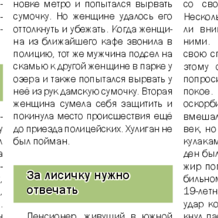
31
32
АйБолит
Акцент
Аргументы и
Артек
факты Европа
Бизнес мир
Бизнес
Вести
Вестник
Восточный
Vizainfo
курьер