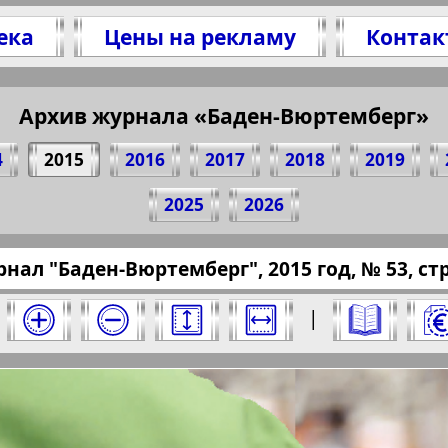
ека
Цены на рекламу
Контак
Архив журнала «Баден-Вюртемберг»
сь 15 стр. журнала "Баден-Вюртемберг", № 53
(Нажмите, чтобы скопировать ссылку)
4
2015
2016
2017
2018
2019
2025
2026
essaru.eu/?pub=russkiy-stuttgart&god=2015&nom
нал "Баден-Вюртемберг", 2015 год, № 53, стр
рг" за 2015 год. Выберите номер и нажмите
|
Отправить
ртемберг". Номер: 53, 2015 год. Выберите 