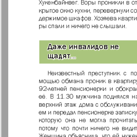
Архив необновляющихся на сайте изданий
7плюс7я
Авангард
Анонс
Антенна
Афиша Augsburg
Бизнес
Ваша газета
Версия
Вечное
Восточная
сокровище
Германия