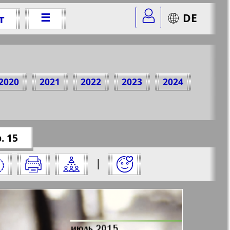
☰
DE
т
, 2015 г.
2020
2021
2022
2023
2024
er=53&str=15
✖
. 15
 на него:
|
✖
✖
✖
страницу и нажмите на нее: