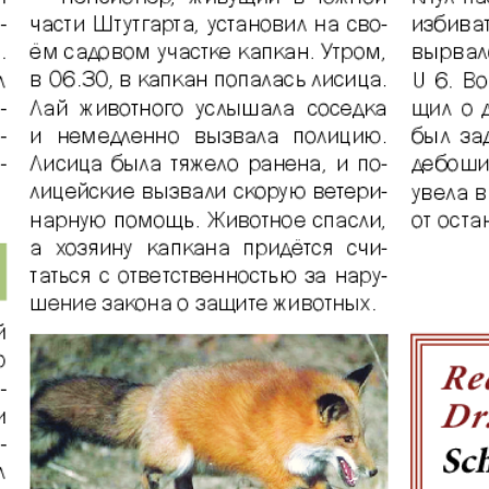
Диалог
Diploma
й
Дублин
Еврейск
инфоцентр
кий
ExPress
Жасми
ые
Здоровье
Игуана
iDEAL
Карьер