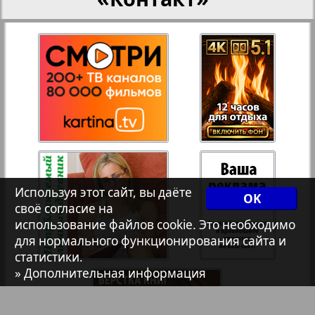
35
36
Архив необновляющихся на сайте изданий
37
38
7плюс7я
Авангард
39
40
АйБолит
41
42
Используя этот сайт, вы даёте
OK
своё согласие на
Акцент
использование файлов cookie. Это необходимо
2
6
для нормального функционирования сайта и
43
44
статистики.
Англия
» Дополнительная информация
Анонс
45
46