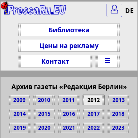
DE
Библиотека
Цены на рекламу
☰
Контакт
Архив газеты «Редакция Берлин»
2009
2010
2011
2012
2013
2014
2015
2016
2017
2018
Поделитесь 1 стр. газеты "Редакция
2019
2020
2021
2022
2023
Берлин", № 28, 2012 г.
(Нажмите, чтобы скопировать ссылку)