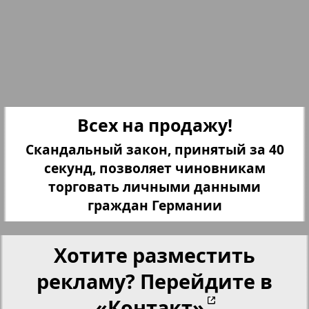
Партнер-NRW
25
26
19
23
Переселенческий вестник
27
28
Рейнское время
Всех на продажу!
29
30
Скандальный закон, принятый за 40
Русский вояж
секунд, позволяет чиновникам
торговать личными данными
Страна
31
32
граждан Германии
Телеграф NRW
Хотите разместить
33
34
рекламу? Перейдите в
Христианская газета
10
15
«Контакт»