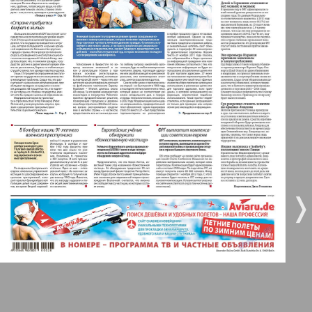
3
4
Все pro все
5
6
Город 511
МК-Германия планета мнений
7
8
МК-Германия
9
10
❬
❭
Мост
36
40
11
12
MIX-Markt Zeitung
Наше время
13
14