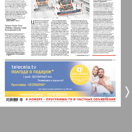
Берлинский телеграф
3
4
Все pro все
5
6
Город 511
МК-Германия планета мнений
7
8
МК-Германия
❬
❭
36
40
9
10
Мост
11
12
MIX-Markt Zeitung