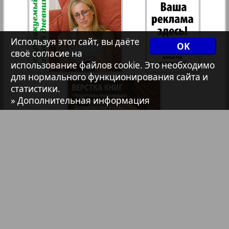
Христианская газета
35
36
Используя этот сайт, вы даёте
OK
Архив необновляющихся на сайте изданий
своё согласие на
использование файлов cookie. Это необходимо
37
38
для нормального функционирования сайта и
7плюс7я
статистики.
» Дополнительная информация
6
1
Авангард
39
40
АйБолит
41
42
Акцент
Библиотека
Анонсы
43
44
Реклама в газетах и журналах
Англия