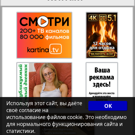
27
28
Переселенческий вестник
Рейнское время
29
30
Русский вояж
31
32
Страна
33
34
Телеграф NRW
Христианская газета
Используя этот сайт, вы даёте
35
36
OK
своё согласие на
использование файлов cookie. Это необходимо
Архив необновляющихся на сайте изданий
для нормального функционирования сайта и
37
38
статистики.