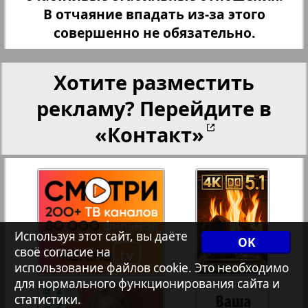
Христианская газета
В отчаяние впадать из-за этого
совершенно не обязательно.
Архив необновляющихся на сайте изданий
Хотите разместить
1
2
рекламу? Перейдите в
7плюс7я
«Контакт»
Авангард
АйБолит
Используя этот сайт, вы даёте
Акцент
OK
своё согласие на
использование файлов cookie. Это необходимо
для нормального функционирования сайта и
Англия
статистики.