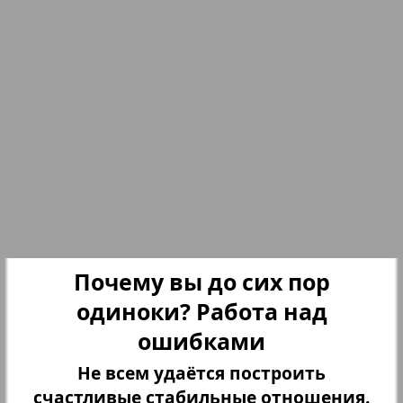
Партнер
Партнер-NRW
Переселенческий вестник
Рейнское время
Русский вояж
3
4
Почему вы до сих пор
Страна
одиноки? Работа над
ошибками
Телеграф NRW
Не всем удаётся построить
счастливые стабильные отношения.