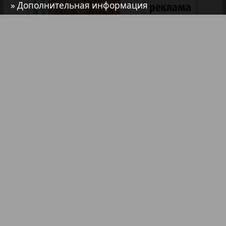
» Дополнительная информация
Анонс
Антенна
Аргументы и факты Европа
Артек
Аугсбург-сити
Библиотека
Анонсы
Афиша Augsburg
Реклама в газетах и журналах
Бизнес
Реклама на телевидении