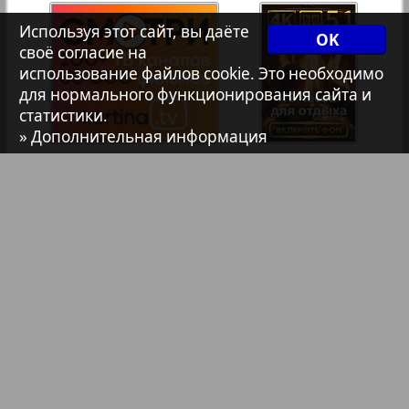
Анонс
Используя этот сайт, вы даёте
OK
своё согласие на
использование файлов cookie. Это необходимо
Антенна
для нормального функционирования сайта и
статистики.
» Дополнительная информация
Аргументы и факты Европа
Артек
Аугсбург-сити
Афиша Augsburg
Бизнес