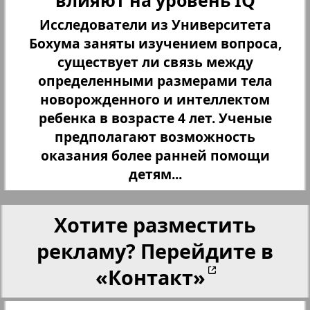
влияют на уровень IQ
Христианская газета
35
36
Исследователи из Университета
Бохума заняты изучением вопроса,
существует ли связь между
Архив необновляющихся на сайте изданий
определенными размерами тела
1
новорожденного и интеллектом
7плюс7я
ребенка в возрасте 4 лет. Ученые
предполагают возможность
оказания более ранней помощи
Авангард
детям...
АйБолит
Хотите разместить
Акцент
рекламу? Перейдите в
«Контакт»
Англия