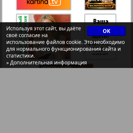
Христианская газета
Архив необновляющихся на сайте изданий
Используя этот сайт, вы даёте
OK
своё согласие на
1
6
использование файлов cookie. Это необходимо
7плюс7я
для нормального функционирования сайта и
статистики.
» Дополнительная информация
Авангард
АйБолит
Акцент
Англия
Библиотека
Анонсы