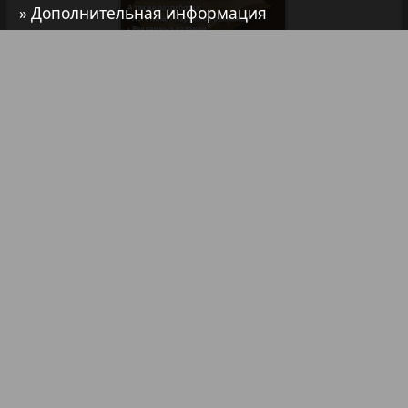
» Дополнительная информация
7плюс7я
Авангард
Библиотека
Анонсы
АйБолит
Реклама в газетах и журналах
Акцент
Реклама на телевидении
Реклама в социальных сетях
Англия
Реклама в интернете
Подписка
Анонс
Партнеры
Наша реклама
Карта сайта
Контакт
Антенна
Правообладателям
Impressum / AGB