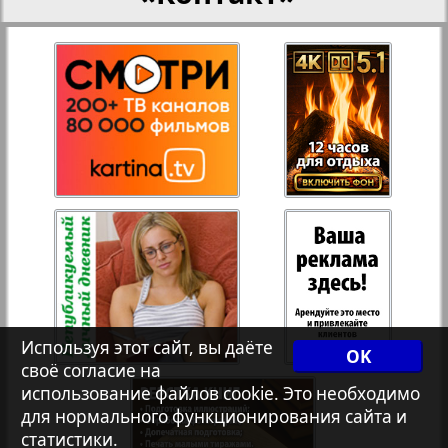
27
28
Переселенческий вестник
Рейнское время
29
30
19
20
Русский вояж
31
32
Страна
Телеграф NRW
Христианская газета
Используя этот сайт, вы даёте
OK
своё согласие на
использование файлов cookie. Это необходимо
Архив необновляющихся на сайте изданий
для нормального функционирования сайта и
18
17
статистики.