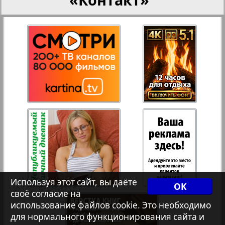
27
28
Переселенческий вестник
Рейнское время
29
30
Русский вояж
20
39
32
31
Страна
33
34
Телеграф NRW
Христианская газета
35
36
Используя этот сайт, вы даёте
OK
своё согласие на
Архив необновляющихся на сайте изданий
использование файлов cookie. Это необходимо
37
38
для нормального функционирования сайта и