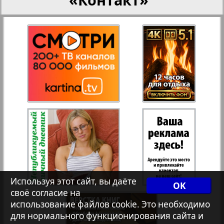
27
28
Переселенческий вестник
Рейнское время
29
30
Русский вояж
20
39
31
32
Страна
33
34
Телеграф NRW
Христианская газета
35
36
Используя этот сайт, вы даёте
OK
своё согласие на
Архив необновляющихся на сайте изданий
использование файлов cookie. Это необходимо
37
38
для нормального функционирования сайта и