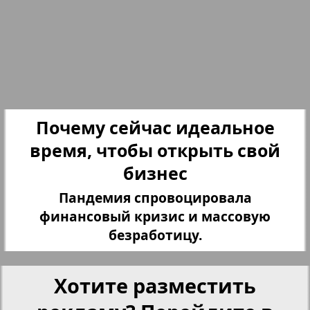
Партнер
Партнер-NRW
Переселенческий вестник
Почему сейчас идеальное
Рейнское время
время, чтобы открыть свой
бизнес
Русский вояж
Пандемия спровоцировала
3
4
финансовый кризис и массовую
Страна
безработицу.
Телеграф NRW
Хотите разместить