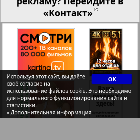
рекламу? Перейдите в
Христианская газета
«Контакт»
Архив необновляющихся на сайте изданий
2
1
7плюс7я
Авангард
Используя этот сайт, вы даёте
OK
своё согласие на
АйБолит
использование файлов cookie. Это необходимо
для нормального функционирования сайта и
статистики.
Акцент
» Дополнительная информация
Англия