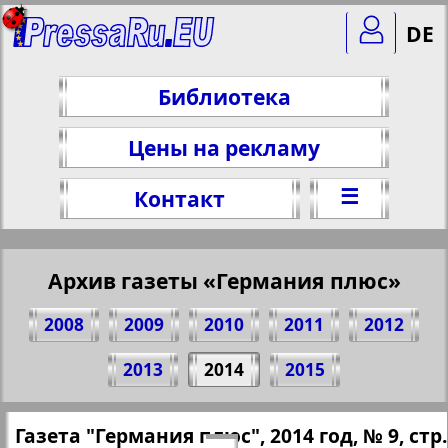
DE
Библиотека
Цены на рекламу
☰
Контакт
Архив газеты «Германия плюс»
2008
2009
2010
2011
2012
Поделитесь 16 стр. газеты "Германия
2013
2014
2015
плюс", № 9, 2014 г.
(Нажмите, чтобы скопировать ссылку)
✖
Газета "Германия плюс", 2014 год, № 9, стр.
Все номера газеты "Германия плюс"