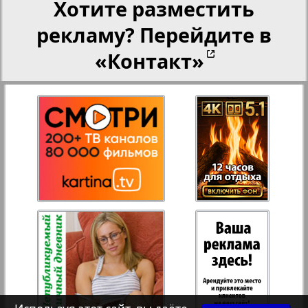
Хотите разместить
рекламу? Перейдите в
Переселенческий вестник
«Контакт»
Рейнское время
Русский вояж
Страна
2
3
Телеграф NRW
Христианская газета