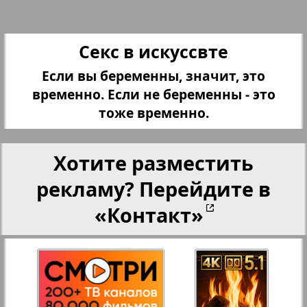
Переселенческий вестник
Секс в искуссвте
Если вы беременны, значит, это
Рейнское время
временно. Если не беременны - это
тоже временно.
Русский вояж
Хотите разместить
Страна
рекламу? Перейдите в
2
3
«Контакт»
Телеграф NRW
Христианская газета