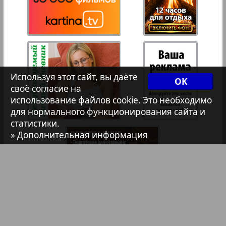
Архив необновляющихся на сайте изданий
7плюс7я
Авангард
Используя этот сайт, вы даёте
1
OK
своё согласие на
АйБолит
использование файлов cookie. Это необходимо
для нормального функционирования сайта и
статистики.
Акцент
» Дополнительная информация
Англия
Анонс