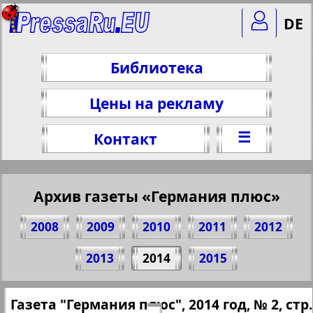
DE
Библиотека
Цены на рекламу
☰
Контакт
Архив газеты «Германия плюс»
2008
2009
2010
2011
2012
Поделитесь 6 стр. газеты "Германия
2013
2014
2015
плюс", № 2, 2014 г.
(Нажмите, чтобы скопировать ссылку)
✖
Газета "Германия плюс", 2014 год, № 2, стр.
Все номера газеты "Германия плюс"