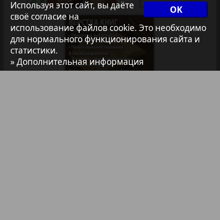
Архив необновляющихся на сайте изданий
Используя этот сайт, вы даёте
OK
своё согласие на
использование файлов cookie. Это необходимо
7плюс7я
для нормального функционирования сайта и
статистики.
» Дополнительная информация
Авангард
АйБолит
Библиотека
Анонсы
Акцент
Реклама в газетах и журналах
Англия
Реклама на телевидении
Реклама в социальных сетях
Анонс
Реклама в интернете
Подписка