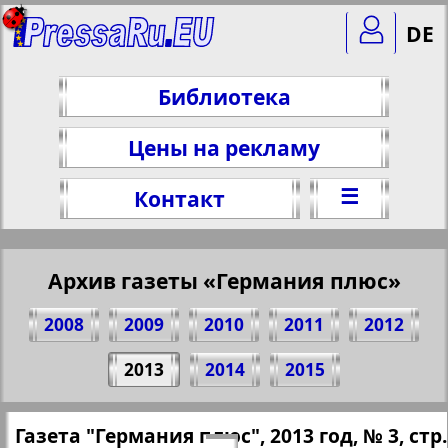
DE
Библиотека
Цены на рекламу
☰
Контакт
Архив газеты «Германия плюс»
2008
2009
2010
2011
2012
Поделитесь 12 стр. газеты "Германия
2013
2014
2015
плюс", № 3, 2013 г.
(Нажмите, чтобы скопировать ссылку)
✖
Газета "Германия плюс", 2013 год, № 3, стр.
Все номера газеты "Германия плюс"