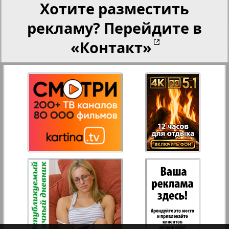
Хотите разместить
рекламу? Перейдите в
Переселенческий вестник
«Контакт»
Рейнское время
Русский вояж
Страна
1
2
Телеграф NRW
Христианская газета