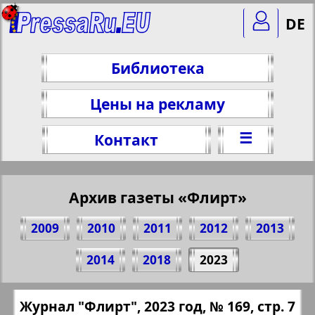
DE
Библиотека
Цены на рекламу
☰
Контакт
Архив газеты «Флирт»
2009
2010
2011
2012
2013
Поделитесь 7 стр. журнала "Флирт", №
2014
2018
2023
169, 2023 г.
(Нажмите, чтобы скопировать ссылку)
✖
Журнал "Флирт", 2023 год, № 169, стр. 7
Все номера газеты "Флирт" за 2023