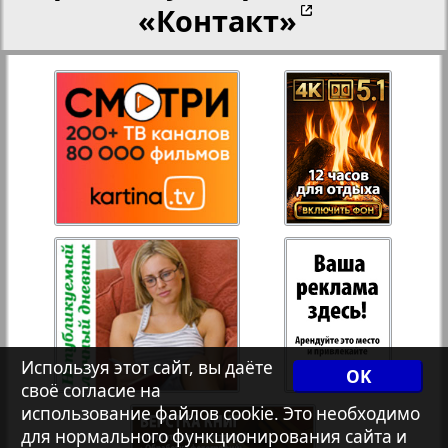
«Контакт»
27
28
Переселенческий вестник
Рейнское время
29
30
Русский вояж
31
32
Страна
33
34
Телеграф NRW
Используя этот сайт, вы даёте
Христианская газета
OK
35
36
своё согласие на
использование файлов cookie. Это необходимо
для нормального функционирования сайта и