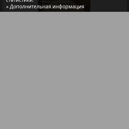
» Дополнительная информация
7плюс7я
Авангард
Библиотека
Анонсы
АйБолит
Реклама в газетах и журналах
Акцент
Реклама на телевидении
Реклама в социальных сетях
Англия
Реклама в интернете
Подписка
Анонс
Партнеры
Наша реклама
Карта сайта
Контакт
Антенна