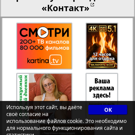
«Контакт»
Переселенческий вестник
27
28
Рейнское время
29
30
Русский вояж
Страна
31
32
Телеграф NRW
Используя этот сайт, вы даёте
Христианская газета
OK
своё согласие на
использование файлов cookie. Это необходимо
для нормального функционирования сайта и
Архив необновляющихся на сайте изданий
статистики.