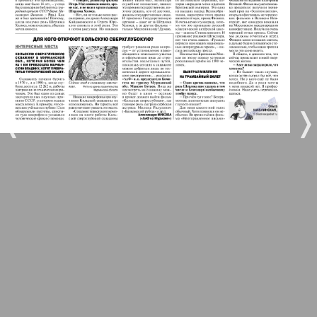
5
6
Город 511
МК-Германия планета мнений
7
8
26
❬
❭
МК-Германия
9
10
Мост
11
12
MIX-Markt Zeitung
Наше время
13
14
Новые Земляки