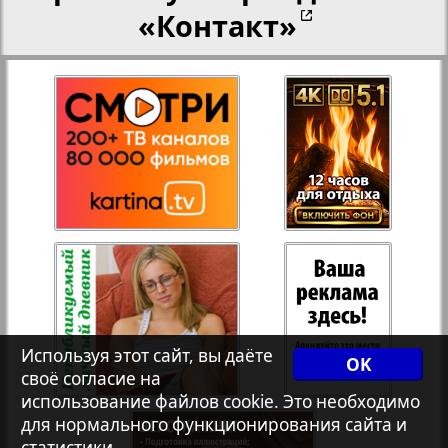
«Контакт»
Переселенческий вестник
27
28
8
13
Рейнское время
29
30
Русский вояж
Страна
31
32
Телеграф NRW
33
34
Используя этот сайт, вы даёте
Христианская газета
OK
своё согласие на
3
35
36
использование файлов cookie. Это необходимо
для нормального функционирования сайта и
Архив необновляющихся на сайте изданий
статистики.