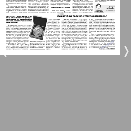
5
6
Город 511
МК-Германия планета мнений
7
8
35
42
❬
❭
МК-Германия
9
10
Мост
12
11
MIX-Markt Zeitung
Наше время
13
14
Новые Земляки
25
29