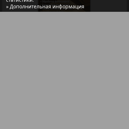
» Дополнительная информация
7плюс7я
Авангард
Библиотека
Анонсы
АйБолит
Реклама в газетах и журналах
Акцент
Реклама на телевидении
Реклама в социальных сетях
Англия
Реклама в интернете
Подписка
Анонс
Партнеры
Наша реклама
Карта сайта
Контакт
Антенна