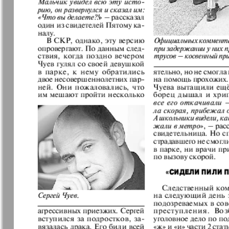
7плюс7я
Авангард
Анонс
Антенна
Афиша Augsburg
Бизнес
Ваша газета
Версия
Вечное
Восточная
сокровище
Германия