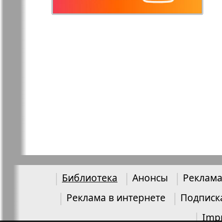
Остров там и тут
Ost-West
Panorama
Переселенец
Подруга
Районка-Nord-Ost-
Районка-S
Bremen-NRW
Редакция Берлин
Редакция
Германия
Библиотека
Анонсы
Реклама
Рубеж
Русская Га
Реклама в интернете
Подписк
Imp