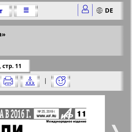
☰
DE
т
 25, 2019 г.
а»
&nomer=25&str=11
✖
 стр. 11
нажмите на него:
|
✖
✖
✖
ите страницу и нажмите на нее:
 все
Город 511
5
6