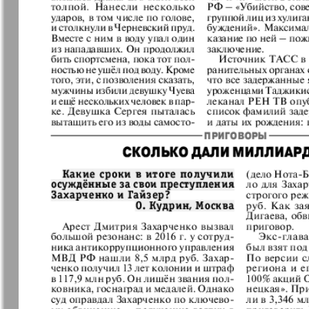
Германия плюс
Давай
Домашний
Домашни
кулинар
ресторан
Европа экспресс
Европейс
меридиан
Закон и люди
Зарубежн
записки
Известия BW
Изюм
Кенгуру
Клан