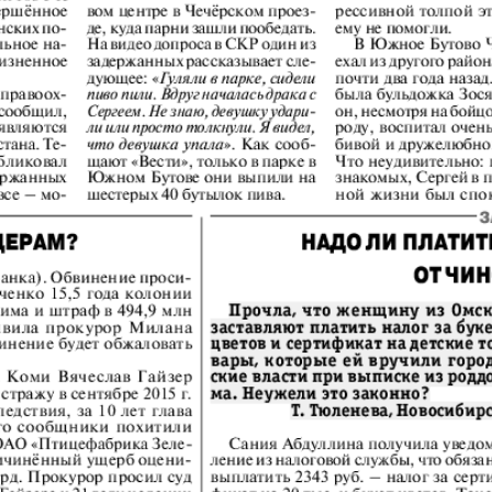
Диалог
Diploma
й
Дублин
Еврейск
инфоцентр
кий
ExPress
Жасми
ые
Здоровье
Игуана
iDEAL
Карьер
КП в Европе
КП Исп