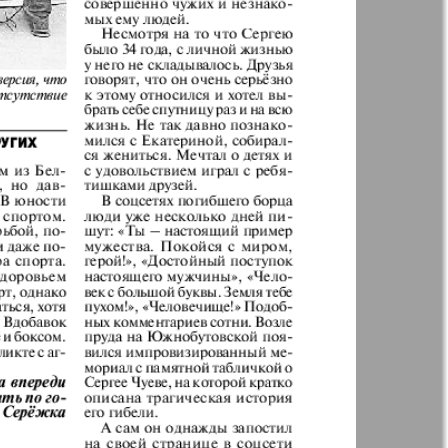
Англия
Аугсбург-сити
 парк
Будь здоров
-info
Вечерняя газета
.cz
Wadim