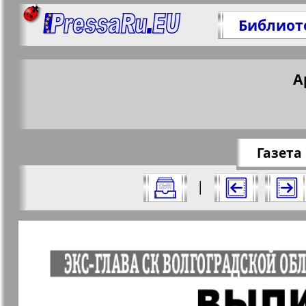
Библиот
Поделитесь 1
А
https://pressa
Газета 
Все номера газеты "Аргументы и фак
|
Актуальные газеты и журналы
Страницы газеты "Аргументы и 
Апельсин
Баден-
1