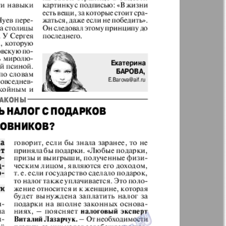
t
Дом и семья
ая газета
Еврейская
панорама
н
Жизнь женщины
Идеальная фирма
а
Катюша
ания
Крот в Германии