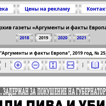
ека
Цены на рекламу
Контак
1 стр. газеты "Аргументы и факты Европа", №
(Нажмите, чтобы скопировать ссылку)
рхив газеты «Аргументы и факты Европ
2018
2019
2020
2021
ru.eu/?pub=argumenty-i-fakty-europa&god=2019
"Аргументы и факты Европа", 2019 год, № 25,
ты Европа" за 2019 год. Выберите номер и 
|
|
Отправить
факты Европа". Номер: 25, 2019 год. Выбер
Берлинский
Все pro
2
3
4