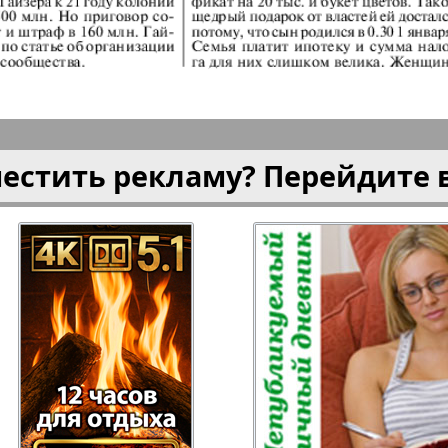
плюс!
Kulinar TV
Kurorte 
анкфурт
М-City
Маяк П
местить рекламу? Перейдите 
ия
Мост-Израиль
Мюнхен
Наша Газета
Наша Г
Италия
Ирланд
 газета
Новая Wолна
Норд