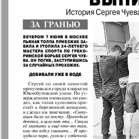
❬
Вюртембе
25
7
МК-Германия
МК-Герма
планета мнений
13
Новые Земляки
nord.Aktue
Panorama-mir
Партнер
19
3
25
Русский вояж
С
Архив необновляющихся на сайте изданий