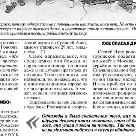
АйБолит
Акцент
Аргументы и
Артек
факты Европа
Бизнес мир
Бизнес
Вести
Вестник
Восточный
Vizainfo
курьер