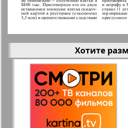
Кругозор
Кругозор 
Le Voyageur
Life in Фр
Хотите раз
Мир отдыха и
МК Испан
здоровья
Наш Иерусалим
Наш мир
Наше Турбюро
Нескучная