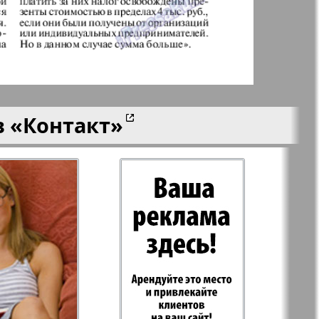
aktuell
LDK по-русски
ортугалии
Мила
в
«Контакт»
-сити
My City Frankfurt
am Main
азета
Наша марка
ия
Объектив EU