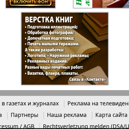
Отдыхай-Купи-
Партнер
продай
Пражский
Пражск
телеграф
экспрес
üd-West
Районка-Nord-Ost-
Районк
Bremen
Рейнская газета
Рецепт
 в газетах и журналах
Реклама на телевиде
зета
Русская Мысль
Русская
а
Партнеры
Наша реклама
Карта сайта
Швейц
ressum / AGB
Rechtsverletzung melden (DSA/