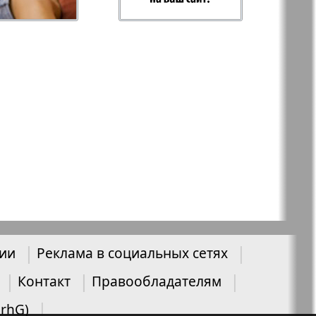
-север
Парус
ий
PRO Women
с
Europe
а-West
Регион
ы здоровья
Heimat-Родина
нии
Реклама в социальных сетях
Русское слово
Контакт
Правообладателям
ария
UrhG)