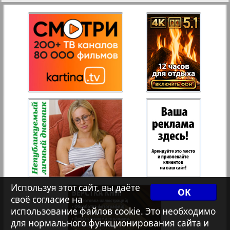
27
28
Переселенческий вестник
Рейнское время
29
30
Русский вояж
4
3
31
32
Страна
Телеграф NRW
Христианская газета
Используя этот сайт, вы даёте
OK
своё согласие на
Архив необновляющихся на сайте изданий
использование файлов cookie. Это необходимо
для нормального функционирования сайта и
1
2