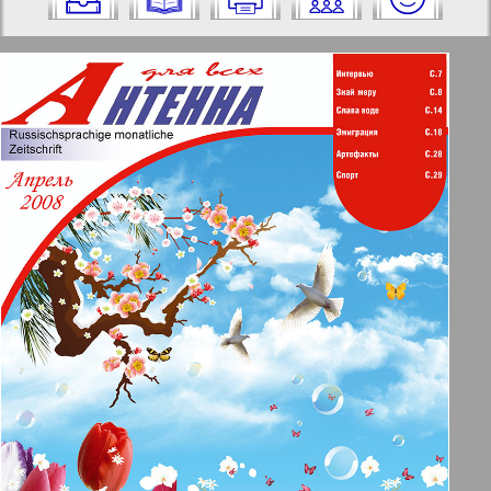
на него:
Отправить
✖
✖
✖
Страницы журнала "Антенна".
Актуальные газеты и журналы
Номер: 4, 2008 год. Выберите
страницу и нажмите на нее:
Апельсин
1
2
Баден-Вюртемберг
11
12
Берлинский телеграф
3
4
Все pro все
5
6