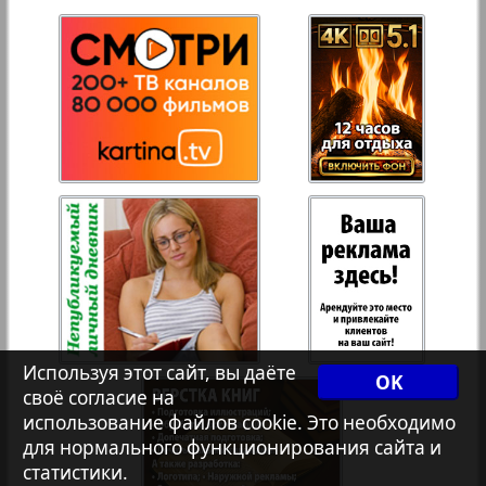
27
28
Переселенческий вестник
Рейнское время
29
30
Русский вояж
31
32
Страна
Телеграф NRW
Христианская газета
Используя этот сайт, вы даёте
OK
своё согласие на
использование файлов cookie. Это необходимо
Архив необновляющихся на сайте изданий
для нормального функционирования сайта и
статистики.