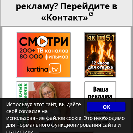
рекламу? Перейдите в
25
26
Партнер-NRW
«Контакт»
27
28
Переселенческий вестник
Рейнское время
29
30
Русский вояж
31
32
Страна
33
34
Используя этот сайт, вы даёте
Телеграф NRW
OK
своё согласие на
использование файлов cookie. Это необходимо
Христианская газета
для нормального функционирования сайта и
35
36
статистики.