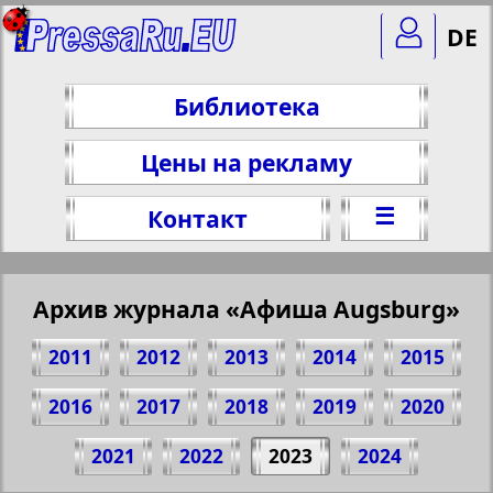
DE
Библиотека
Цены на рекламу
☰
Контакт
Архив журнала «Афиша Augsburg»
2011
2012
2013
2014
2015
2016
2017
2018
2019
2020
Поделитесь 2 стр. журнала "Афиша
2021
2022
2023
2024
Augsburg", № 7, 2023 г.
(Нажмите, чтобы скопировать ссылку)