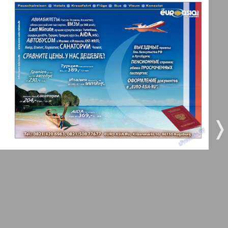
3
4
Все pro все
5
6
Город 511
МК-Германия планета мнений
7
8
9
10
МК-Германия
❬
❭
9
10
Мост
11
12
MIX-Markt Zeitung
Наше время
13
14