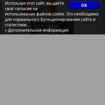
Используя этот сайт, вы даёте
OK
1
2
своё согласие на
Архив необновляющихся на сайте изданий
использование файлов cookie. Это необходимо
для нормального функционирования сайта и
статистики.
7плюс7я
» Дополнительная информация
Авангард
АйБолит
Библиотека
Анонсы
Акцент
Реклама в газетах и журналах
Англия
Реклама на телевидении
Реклама в социальных сетях
Анонс