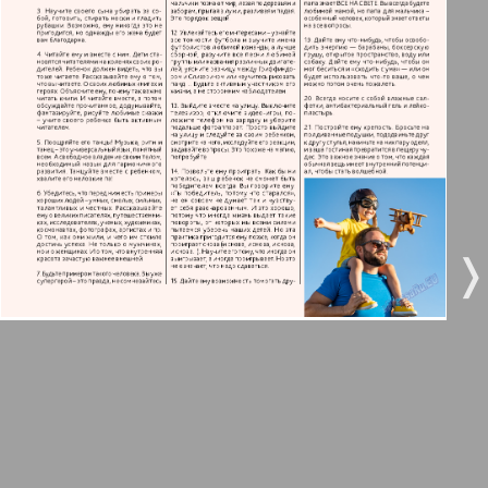
3
4
Все pro все
5
6
Город 511
МК-Германия планета мнений
7
8
9
10
МК-Германия
❬
❭
9
10
Мост
11
12
MIX-Markt Zeitung
Наше время
13
14