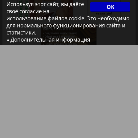
Используя этот сайт, вы даёте
OK
1
2
своё согласие на
Архив необновляющихся на сайте изданий
использование файлов cookie. Это необходимо
для нормального функционирования сайта и
статистики.
7плюс7я
» Дополнительная информация
Авангард
АйБолит
Библиотека
Анонсы
Акцент
Реклама в газетах и журналах
Англия
Реклама на телевидении
Реклама в социальных сетях
Анонс